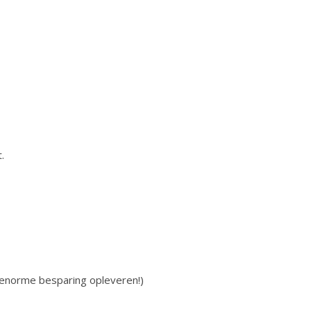
.
en enorme besparing opleveren!)