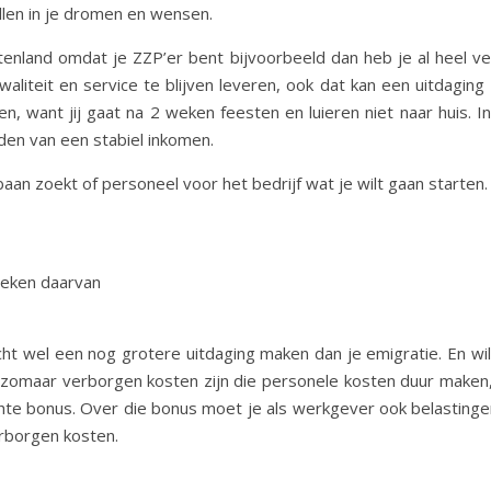
ellen in je dromen en wensen.
itenland omdat je ZZP’er bent bijvoorbeeld dan heb je al heel ve
teit en service te blijven leveren, ook dat kan een uitdaging zi
 want jij gaat na 2 weken feesten en luieren niet naar huis. I
den van een stabiel inkomen.
baan zoekt of personeel voor het bedrijf wat je wilt gaan starten.
reken daarvan
cht wel een nog grotere uitdaging maken dan je emigratie. En w
en zomaar verborgen kosten zijn die personele kosten duur maken
chte bonus. Over die bonus moet je als werkgever ook belastingen
rborgen kosten.