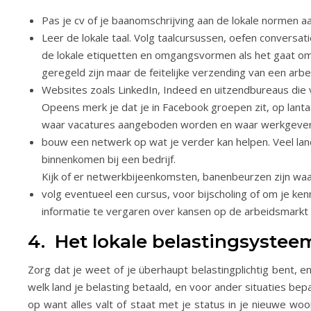
Pas je cv of je baanomschrijving aan de lokale normen a
Leer de lokale taal. Volg taalcursussen, oefen conversat
de lokale etiquetten en omgangsvormen als het gaat om
geregeld zijn maar de feitelijke verzending van een arb
Websites zoals LinkedIn, Indeed en uitzendbureaus die 
Opeens merk je dat je in Facebook groepen zit, op lant
waar vacatures aangeboden worden en waar werkgever
bouw een netwerk op wat je verder kan helpen. Veel lan
binnenkomen bij een bedrijf.
Kijk of er netwerkbijeenkomsten, banenbeurzen zijn waa
volg eventueel een cursus, voor bijscholing of om je ken
informatie te vergaren over kansen op de arbeidsmarkt 
4. Het lokale belastingsystee
Zorg dat je weet of je überhaupt belastingplichtig bent, e
welk land je belasting betaald, en voor ander situaties be
op want alles valt of staat met je status in je nieuwe w