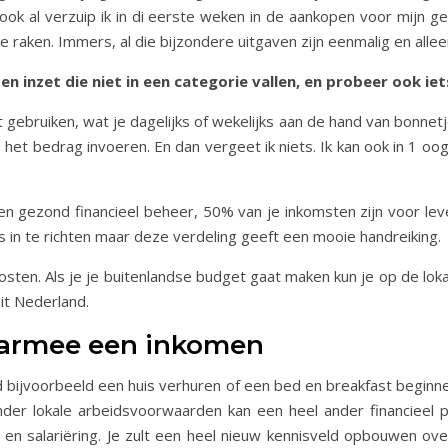
t ook al verzuip ik in di eerste weken in de aankopen voor mijn 
te raken. Immers, al die bijzondere uitgaven zijn eenmalig en all
n inzet die niet in een categorie vallen, en probeer ook iet
 gebruiken, wat je dagelijks of wekelijks aan de hand van bonnetj
t, het bedrag invoeren. En dan vergeet ik niets. Ik kan ook in 1
en gezond financieel beheer, 50% van je inkomsten zijn voor l
rs in te richten maar deze verdeling geeft een mooie handreiking.
osten. Als je je buitenlandse budget gaat maken kun je op de lo
it Nederland.
daarmee een inkomen
d bijvoorbeeld een huis verhuren of een bed en breakfast beginn
nder lokale arbeidsvoorwaarden kan een heel ander financieel 
n salariëring. Je zult een heel nieuw kennisveld opbouwen over