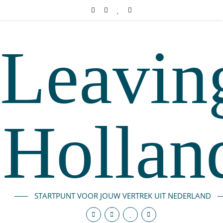
Leavin
Hollan
STARTPUNT VOOR JOUW VERTREK UIT NEDERLAND