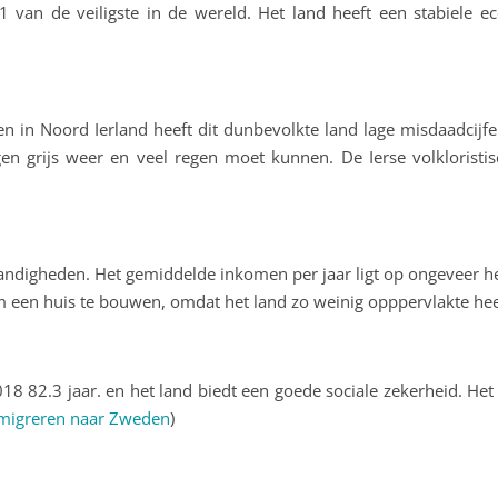
t 1 van de veiligste in de wereld. Het land heeft een stabiele
en in Noord Ierland heeft dit dunbevolkte land lage misdaadcijf
gen grijs weer en veel regen moet kunnen. De Ierse volklorist
andigheden. Het gemiddelde inkomen per jaar ligt op ongeveer hetz
m een huis te bouwen, omdat het land zo weinig opppervlakte he
 82.3 jaar. en het land biedt een goede sociale zekerheid. Het
migreren naar Zweden
)