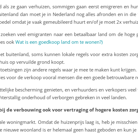
d als ze gaan verhuizen, sommigen gaan eerst emigreren en hu
uitenland dan moet je in Nederland nog alles afronden en in die t
nboedel omdat je vaak gemeubileerd huurt en/of je moet 2x verhui
oeken veel emigranten naar een betaalbaar land om de hoge prijz
ees ook
Wat is een goedkoop land om te wonen?)
het buitenland, soms kunnen lokale regels voor extra kosten zor
huis op vervuilde grond koopt.
oetsingen zijn andere regels waar je mee te maken kunt krijgen.
 kies voor de verkoop vooral mensen die een goede betrouwbare 
telijke bescherming genieten, en verhuurders en verkopers veel v
chterstallig onderhoud of verborgen gebreken in veel landen.
j de verbouwing ook voor vertraging of hogere kosten zor
lokale woningmarkt. Omdat de huizenprijs laag is, heb je misschi
in je nieuwe woonland is er helemaal geen haast geboden en kun je 