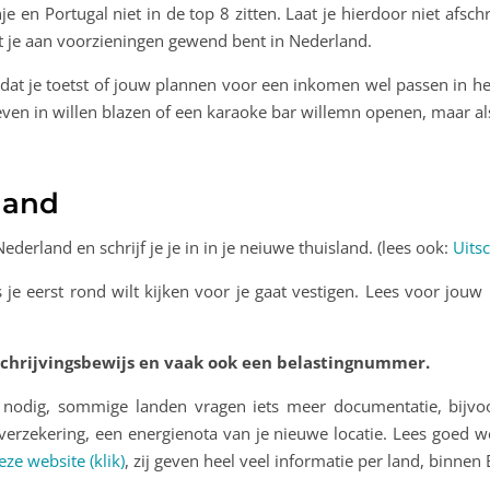
e en Portugal niet in de top 8 zitten. Laat je hierdoor niet afschr
t je aan voorzieningen gewend bent in Nederland.
 dat je toetst of jouw plannen voor een inkomen wel passen in h
ven in willen blazen of een karaoke bar willemn openen, maar a
land
ederland en schrijf je je in in je neiuwe thuisland. (lees ook:
Uits
 je eerst rond wilt kijken voor je gaat vestigen. Lees voor jo
 inschrijvingsbewijs en vaak ook een belastingnummer.
rt nodig, sommige landen vragen iets meer documentatie, bijv
gverzekering, een energienota van je nieuwe locatie. Lees goed
eze website (klik)
, zij geven heel veel informatie per land, binnen