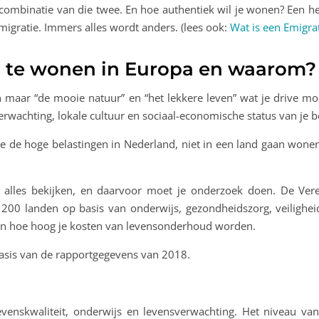
n combinatie van die twee. En hoe authentiek wil je wonen? Een 
emigratie. Immers alles wordt anders. (lees ook:
Wat is een Emigrat
m te wonen in Europa en waarom?
een maar “de mooie natuur” en “het lekkere leven” wat je drive 
erwachting, lokale cultuur en sociaal-economische status van je
ge de hoge belastingen in Nederland, niet in een land gaan wone
 alles bekijken, en daarvoor moet je onderzoek doen. De Ver
 200 landen op basis van onderwijs, gezondheidszorg, veilighei
len hoe hoog je kosten van levensonderhoud worden.
asis van de rapportgegevens van 2018.
venskwaliteit, onderwijs en levensverwachting. Het niveau va