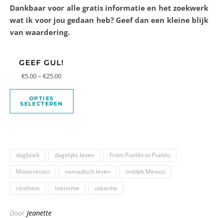
Dankbaar voor alle gratis informatie en het zoekwerk
wat ik voor jou gedaan heb? Geef dan een kleine blijk
van waardering.
GEEF GUL!
€
5.00
–
€
25.00
OPTIES
SELECTEREN
dagboek
dagelijks leven
From Pueblo to Pueblo
Motorreizen
nomadisch leven
ontdek Mexico
reisfotos
toerisme
vakantie
Door
Jeanette