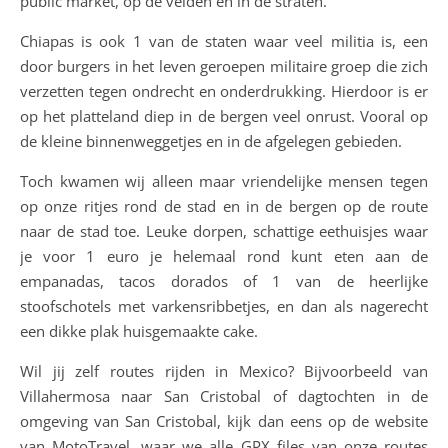
public market, op de velden en in de straten.
Chiapas is ook 1 van de staten waar veel militia is, een
door burgers in het leven geroepen militaire groep die zich
verzetten tegen ondrecht en onderdrukking. Hierdoor is er
op het platteland diep in de bergen veel onrust. Vooral op
de kleine binnenweggetjes en in de afgelegen gebieden.
Toch kwamen wij alleen maar vriendelijke mensen tegen
op onze ritjes rond de stad en in de bergen op de route
naar de stad toe. Leuke dorpen, schattige eethuisjes waar
je voor 1 euro je helemaal rond kunt eten aan de
empanadas, tacos dorados of 1 van de heerlijke
stoofschotels met varkensribbetjes, en dan als nagerecht
een dikke plak huisgemaakte cake.
Wil jij zelf routes rijden in Mexico? Bijvoorbeeld van
Villahermosa naar San Cristobal of dagtochten in de
omgeving van San Cristobal, kijk dan eens op de website
van MotoTravel, waar we alle GPX files van onze routes