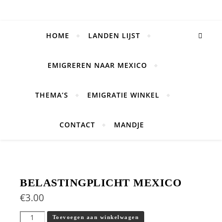
HOME
LANDEN LIJST
EMIGREREN NAAR MEXICO
THEMA’S
EMIGRATIE WINKEL
CONTACT
MANDJE
BELASTINGPLICHT MEXICO
€
3.00
Belastingplicht Mexico aantal
Toevoegen aan winkelwagen