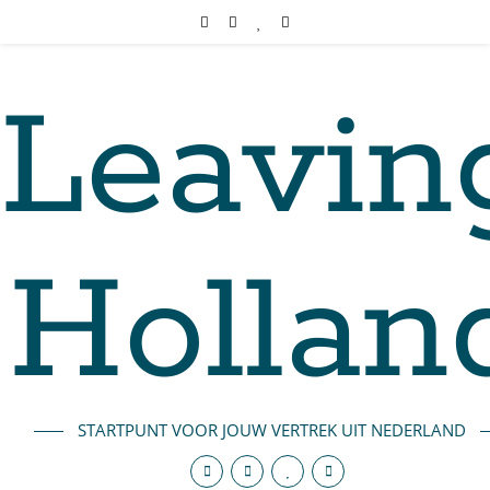
Leavin
Hollan
STARTPUNT VOOR JOUW VERTREK UIT NEDERLAND