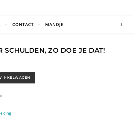
L
CONTACT
MANDJE
 SCHULDEN, ZO DOE JE DAT!
oe je dat! aantal
WINKELWAGEN
ht
eiding