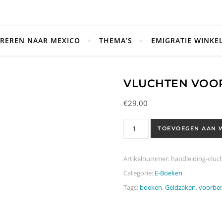
REREN NAAR MEXICO
THEMA’S
EMIGRATIE WINKE
VLUCHTEN VOOR
€
29.00
Vluchten voor Schulden, zo d
TOEVOEGEN AAN 
Artikelnummer:
handleiding-vluc
Categorie:
E-Boeken
Tags:
boeken
,
Geldzaken
,
voorber