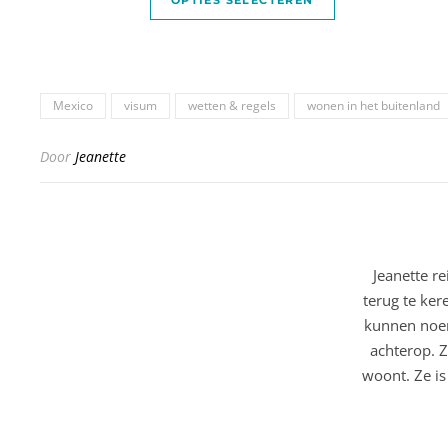
Mexico
visum
wetten & regels
wonen in het buitenland
Door
Jeanette
Jeanette r
terug te ker
kunnen noem
achterop. Z
woont. Ze is