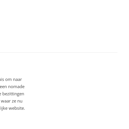
uis om naar
ar een nomade
 bezittingen
o waar ze nu
ijke website.