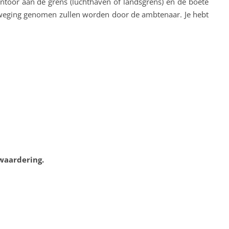
antoor aan de grens (luchthaven of landsgrens) en de boete
erweging genomen zullen worden door de ambtenaar. Je hebt
 waardering.