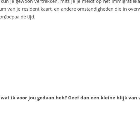
 kun je gewoon vertrekken, mits je je meldt op het Immigratiek
tum van je resident kaart, en andere omstandigheden die in ov
on)bepaalde tijd.
 wat ik voor jou gedaan heb? Geef dan een kleine blijk van