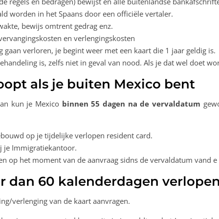
nde regels en bedragen) bewijst en alle buitenlandse bankafschri
d worden in het Spaans door een officiële vertaler.
wakte, bewijs omtrent gedrag enz.
re vervangingskosten en verlengingskosten
 gaan verloren, je begint weer met een kaart die 1 jaar geldig is.
handeling is, zelfs niet in geval van nood. Als je dat wel doet wo
loopt als je buiten Mexico bent
 dan kun je Mexico
binnen 55 dagen na de vervaldatum
gewo
ouwd op je tijdelijke verlopen resident card.
j je Immigratiekantoor.
en op het moment van de aanvraag sidns de vervaldatum vand e 
er dan 60 kalenderdagen verlopen
ing/verlenging van de kaart aanvragen.