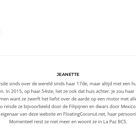
JEANETTE
eisde sinds over de wereld sinds haar 17de, maar altijd met een h
en. In 2015, op haar 54ste, liet ze ook dat huis achter. Je zou ha
en want ze zwerft het liefst over de aarde op een motor met alle
o reisde ze bijvoorbeeld door de Filipijnen en dwars door Mexic
 eigenaar van deze website en FloatingCoconut.net, haar persoonl
Momenteel reist ze niet meer en woont ze in La Paz BCS.