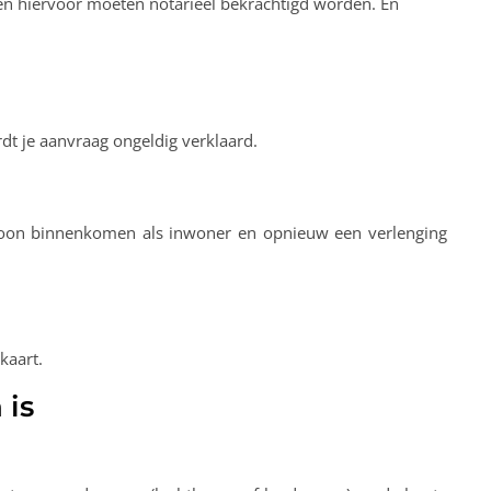
ften hiervoor moeten notarieel bekrachtigd worden. En
rdt je aanvraag ongeldig verklaard.
on binnenkomen als inwoner en opnieuw een verlenging
kaart.
 is