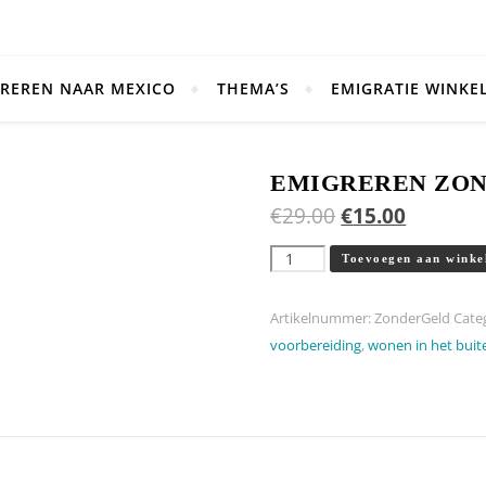
REREN NAAR MEXICO
THEMA’S
EMIGRATIE WINKE
EMIGREREN ZOND
€
29.00
€
15.00
Emigreren zonder Geld, zo do
Toevoegen aan winke
Artikelnummer:
ZonderGeld
Cate
voorbereiding
,
wonen in het buit