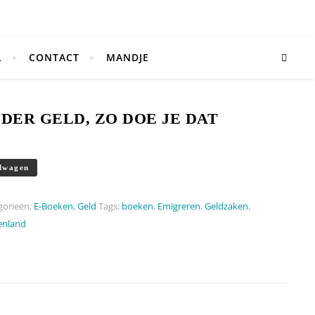
L
CONTACT
MANDJE
ER GELD, ZO DOE JE DAT
e je dat aantal
lwagen
gorieën:
E-Boeken
,
Geld
Tags:
boeken
,
Emigreren
,
Geldzaken
,
enland