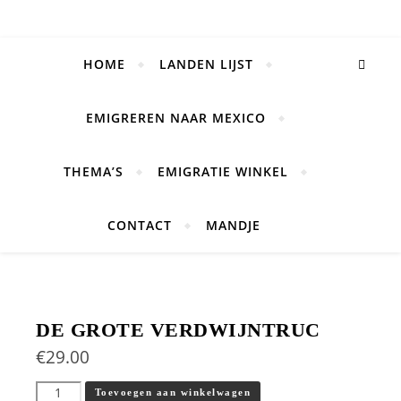
HOME
LANDEN LIJST
EMIGREREN NAAR MEXICO
THEMA’S
EMIGRATIE WINKEL
CONTACT
MANDJE
DE GROTE VERDWIJNTRUC
€
29.00
De grote Verdwijntruc aantal
Toevoegen aan winkelwagen