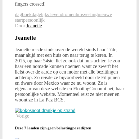
fingers crossed!
dagboek
dagelijks leven
dromen
huisvesting
nieuwe
start
persoonlijk
Door
Jeanette
Jeanette
Jeanette reisde sinds over de wereld sinds haar 17de,
maar altijd met een huis om naar terug te keren. In
2015, op haar 54ste, liet ze ook dat huis achter. Je zou
haar een nomade kunnen noemen want ze zwerft het
liefst over de aarde op een motor met alle bezittingen
achterop. Zo reisde ze bijvoorbeeld door de Filipijnen
en dwars door Mexico waar ze nu woont. Ze is
eigenaar van deze website en FloatingCoconut.net, haar
persoonlijke website. Momenteel reist ze niet meer en
woont ze in La Paz BCS.
Vorige
Deze 7 landen zijn geen belastingparadijzen