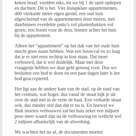
keken braaf, voelden niks, tot we bij 1 de oprit opliepen
en dachten: Dit is het. Vier instapklare appartementen,
400 vierkante meter eigen grond, een oud huis
afgeschermd van de appartementen door muren, met
daarbinnen overdekte patio’s vol plantenbakken vol
groen, een boom voor de deur, bomen achter het huis
bij de appartement.
Alleen het “appartement” op het dak van het oude huis
mocht geen naam hebben. Wat een bouwval en zo laag
dat je er niet eens rechtop in kon staan. Dat moet
verbouwd, dat is wel duidelijk. Maar met deze
vraagprijs hebben we daar geld genoeg voor. Dus we
besluiten een bod te doen en een paar dagen later is het
bod geaccepteerd.
Het ligt aan de andere kant van de stad, op de rand van
het centrum, wat hoger, dus vanaf de straat kijk je uit
over de stad met in de verte de baai. Een verharde straat
ook, dus minder stof dan dat er nu is. En hoewel we
flink moeten verbouwen zal het huis zeker een miljoen
peso meer waard zijn na de verbouwing en wellicht wel
2 miljoen afhankelijk van de afwerking.
We wachten het nu af, de documenten moeten