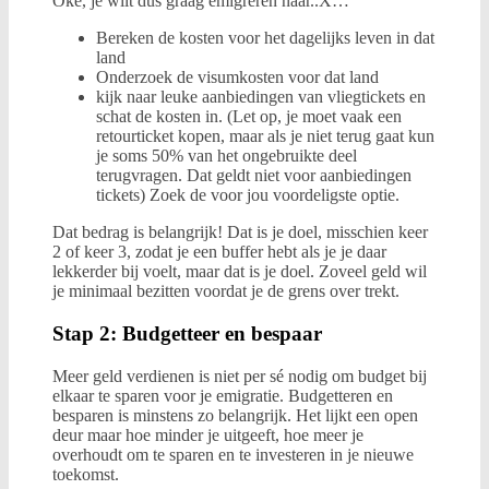
Oké, je wilt dus graag emigreren naar..X…
Bereken de kosten voor het dagelijks leven in dat
land
Onderzoek de visumkosten voor dat land
kijk naar leuke aanbiedingen van vliegtickets en
schat de kosten in. (Let op, je moet vaak een
retourticket kopen, maar als je niet terug gaat kun
je soms 50% van het ongebruikte deel
terugvragen. Dat geldt niet voor aanbiedingen
tickets) Zoek de voor jou voordeligste optie.
Dat bedrag is belangrijk! Dat is je doel, misschien keer
2 of keer 3, zodat je een buffer hebt als je je daar
lekkerder bij voelt, maar dat is je doel. Zoveel geld wil
je minimaal bezitten voordat je de grens over trekt.
Stap 2: Budgetteer en bespaar
Meer geld verdienen is niet per sé nodig om budget bij
elkaar te sparen voor je emigratie. Budgetteren en
besparen is minstens zo belangrijk. Het lijkt een open
deur maar hoe minder je uitgeeft, hoe meer je
overhoudt om te sparen en te investeren in je nieuwe
toekomst.