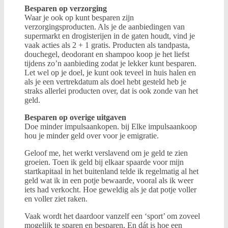
Besparen op verzorging
Waar je ook op kunt besparen zijn
verzorgingsproducten. Als je de aanbiedingen van
supermarkt en drogisterijen in de gaten houdt, vind je
vaak acties als 2 + 1 gratis. Producten als tandpasta,
douchegel, deodorant en shampoo koop je het liefst
tijdens zo’n aanbieding zodat je lekker kunt besparen.
Let wel op je doel, je kunt ook teveel in huis halen en
als je een vertrekdatum als doel hebt gesteld heb je
straks allerlei producten over, dat is ook zonde van het
geld.
Besparen op overige uitgaven
Doe minder impulsaankopen. bij Elke impulsaankoop
hou je minder geld over voor je emigratie.
Geloof me, het werkt verslavend om je geld te zien
groeien. Toen ik geld bij elkaar spaarde voor mijn
startkapitaal in het buitenland telde ik regelmatig al het
geld wat ik in een potje bewaarde, vooral als ik weer
iets had verkocht. Hoe geweldig als je dat potje voller
en voller ziet raken.
Vaak wordt het daardoor vanzelf een ‘sport’ om zoveel
mogelijk te sparen en besparen. En dát is hoe een