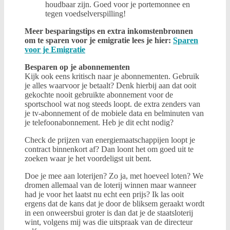
houdbaar zijn. Goed voor je portemonnee en
tegen voedselverspilling!
Meer besparingstips en extra inkomstenbronnen
om te sparen voor je emigratie lees je hier:
Sparen
voor je Emigratie
Besparen op je abonnementen
Kijk ook eens kritisch naar je abonnementen. Gebruik
je alles waarvoor je betaalt? Denk hierbij aan dat ooit
gekochte nooit gebruikte abonnement voor de
sportschool wat nog steeds loopt. de extra zenders van
je tv-abonnement of de mobiele data en belminuten van
je telefoonabonnement. Heb je dit echt nodig?
Check de prijzen van energiemaatschappijen loopt je
contract binnenkort af? Dan loont het om goed uit te
zoeken waar je het voordeligst uit bent.
Doe je mee aan loterijen? Zo ja, met hoeveel loten? We
dromen allemaal van de loterij winnen maar wanneer
had je voor het laatst nu echt een prijs? Ik las ooit
ergens dat de kans dat je door de bliksem geraakt wordt
in een onweersbui groter is dan dat je de staatsloterij
wint, volgens mij was die uitspraak van de directeur