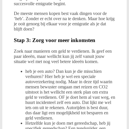
succesvolle emigratie begint.
De meeste mensen kopen best vaak dingen voor de
‘heb’. Zonder er echt over na te denken. Maar hoe krijg
je ooit genoeg bij elkaar voor je emigratie als je dat
blijft doen?
Stap 3: Zorg voor meer inkomsten
Zoek naar manieren om geld te verdienen. Ik geef een
paar ideeën, maar wellicht kun jij zelf vanuit jouw
situatie wel met nog veel betere ideeën komen.
heb je een auto? Dan kun je die misschien
verhuren? Hier heb je wel een speciale
autoverzekering nodig. Maar in deze tijd waarin
mensen bewuster omgaan met reizen en CO2
uitstoot is het wellicht een sterk plan om extra
geld te verdienen. OF je doet hem al vast weg, en
huurt incidenteel zelf een auto. Dat lijkt me wel
iets om uit te rekenen. Autorijden is best duur,
dus daar ligt een mogelijkheid tot besparen en
geld verdienen.
Hetzelfde kun je doen met gereedschap, heb jij
specifiek gereedschap? Een tegelsnijder, een