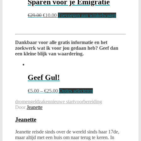
Sparen voor je Emigratie
€
29.00
€
10.00
Toevoegen aan winkelwagen
Dankbaar voor alle gratis informatie en het
zoekwerk wat ik voor jou gedaan heb? Geef dan
een kleine blijk van waardering.
Geef Gul!
€
5.00
–
€
25.00
Opties selecteren
dromen
geldzaken
nieuwe start
voorbereiding
Door
Jeanette
Jeanette
Jeanette reisde sinds over de wereld sinds haar 17de,
maar altijd met een huis om naar terug te keren. In