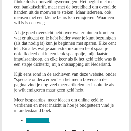
flinke dosis doorzettingsvermogen. Het begint niet met
een bankafschrift, maar met de bereidheid om overal de
handen uit de mouwen te steken. Maar iedereen, ook
mensen met een kleine beurs kan emigreren. Waar een
wil is is een weg.
Als je goed overzicht hebt over wat er binnen komt en
wat er uitgaat en je hebt helder waar je kunt bezuinigen
(als dat nodig is) kun je beginnen met sparen. Elke cent
telt. En alles wat je aan extra inkomen hebt spaar je
ook. Ik deed dat in een leuk spaarpotje, mijn laatste
impulsaankoop, en elke keer als ik het geld telde was ik
een stapje dichterbij mijn ontsnapping uit Nederland.
Kijk eens rond in de archieven van deze website, onder
“speciale onderwerpen” en het menu bovenaan de
pagina vind je nog veel meer artikelen ter inspiratie als
je wilt emigreren maar geen geld hebt.
Meer bespaartips, meer ideeën om online geld te
verdienen en meer inzicht in hoe je budgetteert vind je
in onderstaand boek
Aanbieding!