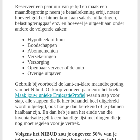
Reserveer een paar uur van je tijd en maak een
maandbegroting: neem je betaalrekening erbij, noteer
hoeveel geld er binnenkomt aan salaris, uitkeringen,
belastingteruggaaf enz. en hoeveel je uitgeeft aan onder
andere de volgende zaken:
Hypotheek of huur
Boodschappen
Abonnementen
Verzekeringen
Verzorging
Openbaar vervoer of de auto
Overige uitgaven
Gebruik bijvoorbeeld de kant-en-klare maandbegroting
van het Nibud. Of koop voor een paar euro het boek:
Maak jouw unieke EmigratieProfiel
waarin stap voor
stap, alle stappen die ik hier behandel heel uitgebreid
wordt uitgelegd, ook hoe je dan berekend of je plannen
haalbaar zijn. En dan heb je aan het einde van die
inventarisatie gelijk een handige lijst met dingen die je
nog moet regelen voor je vertrek.
Volgens het NIBUD zou je ongeveer 50% van je
inkomen aan vaste lasten (huur, gas, water, licht,