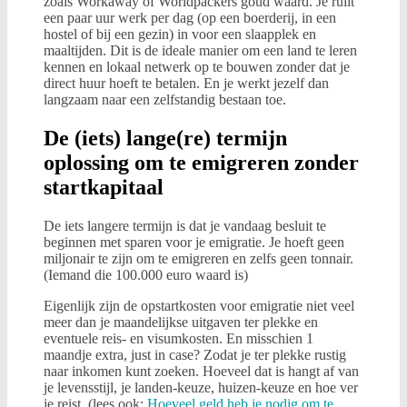
zoals Workaway of Worldpackers goud waard. Je ruilt
een paar uur werk per dag (op een boerderij, in een
hostel of bij een gezin) in voor een slaapplek en
maaltijden. Dit is de ideale manier om een land te leren
kennen en lokaal netwerk op te bouwen zonder dat je
direct huur hoeft te betalen. En je werkt jezelf dan
langzaam naar een zelfstandig bestaan toe.
De (iets) lange(re) termijn
oplossing om te emigreren zonder
startkapitaal
De iets langere termijn is dat je vandaag besluit te
beginnen met sparen voor je emigratie. Je hoeft geen
miljonair te zijn om te emigreren en zelfs geen tonnair.
(Iemand die 100.000 euro waard is)
Eigenlijk zijn de opstartkosten voor emigratie niet veel
meer dan je maandelijkse uitgaven ter plekke en
eventuele reis- en visumkosten. En misschien 1
maandje extra, just in case? Zodat je ter plekke rustig
naar inkomen kunt zoeken. Hoeveel dat is hangt af van
je levensstijl, je landen-keuze, huizen-keuze en hoe ver
je reist. (lees ook:
Hoeveel geld heb je nodig om te