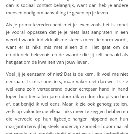
dan is sociaal contact belangrijk, want dan heb je andere
mensen nodig om aanvulling te geven op je leven.
Als je prima tevreden bent met je leven zoals het is, moet
je vooral oppassen dat je je niets laat aanpraten in een
wereld waarin individualisme steeds meer de norm wordt,
want er is niks mis met alleen zijn. Het gaat om de
emotionele belevenis en de waarde die jij zelf bepaald als
het gaat om de kwaliteit van jouw leven.
Voel jij je eenzaam of niet? Dat is de kern. Ik voel me niet
eenzaam. Ik mis soms iets, maar vaker niet dan wel. Ik zie
wel eens zo’n vertederend ouder echtpaar hand in hand
lopen hun tientallen jaren door dik en dun druipt van hen
af, dat benijd ik wel eens. Maar ik zie ook genoeg stellen,
zelfs op vakantie die elkaar niks meer te zeggen hebben en
die verveeld op hun ligbedje hangen nippend aan hun
margarita terwijl hij steels onder zijn zonnebril door naar al
dat moois wat voorbijschuift gluurt en zij een sacherijnige