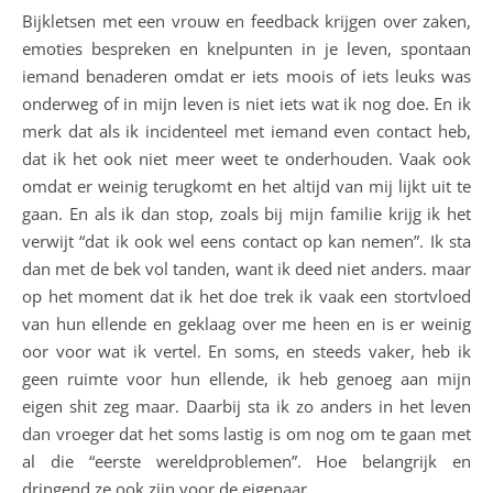
Bijkletsen met een vrouw en feedback krijgen over zaken,
emoties bespreken en knelpunten in je leven, spontaan
iemand benaderen omdat er iets moois of iets leuks was
onderweg of in mijn leven is niet iets wat ik nog doe. En ik
merk dat als ik incidenteel met iemand even contact heb,
dat ik het ook niet meer weet te onderhouden. Vaak ook
omdat er weinig terugkomt en het altijd van mij lijkt uit te
gaan. En als ik dan stop, zoals bij mijn familie krijg ik het
verwijt “dat ik ook wel eens contact op kan nemen”. Ik sta
dan met de bek vol tanden, want ik deed niet anders. maar
op het moment dat ik het doe trek ik vaak een stortvloed
van hun ellende en geklaag over me heen en is er weinig
oor voor wat ik vertel. En soms, en steeds vaker, heb ik
geen ruimte voor hun ellende, ik heb genoeg aan mijn
eigen shit zeg maar. Daarbij sta ik zo anders in het leven
dan vroeger dat het soms lastig is om nog om te gaan met
al die “eerste wereldproblemen”. Hoe belangrijk en
dringend ze ook zijn voor de eigenaar.