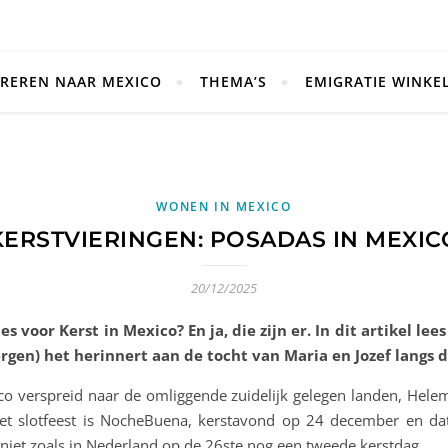
REREN NAAR MEXICO
THEMA’S
EMIGRATIE WINKE
WONEN IN MEXICO
KERSTVIERINGEN: POSADAS IN MEXIC
20/12/2025
 voor Kerst in Mexico? En ja, die zijn er. In dit artikel lee
rgen) het herinnert aan de tocht van Maria en Jozef langs 
ico verspreid naar de omliggende zuidelijk gelegen landen, He
 slotfeest is NocheBuena, kerstavond op 24 december en dat f
iet zoals in Nederland op de 26ste nog een tweede kerstdag.