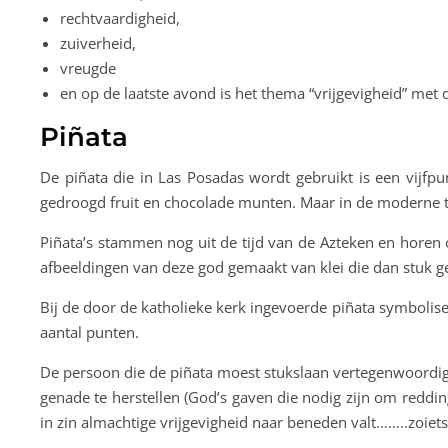
rechtvaardigheid,
zuiverheid,
vreugde
en op de laatste avond is het thema “vrijgevigheid” met
Piñata
De piñata die in Las Posadas wordt gebruikt is een vijfpu
gedroogd fruit en chocolade munten. Maar in de moderne t
Piñata’s stammen nog uit de tijd van de Azteken en horen o
afbeeldingen van deze god gemaakt van klei die dan stuk 
Bij de door de katholieke kerk ingevoerde piñata symbolise
aantal punten.
De persoon die de piñata moest stukslaan vertegenwoordigd
genade te herstellen (God’s gaven die nodig zijn om redding
in zin almachtige vrijgevigheid naar beneden valt……..zoiets