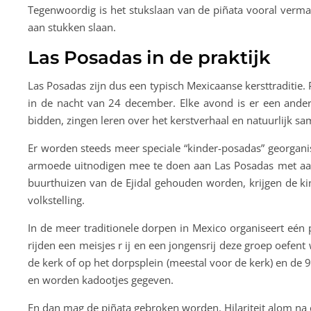
Tegenwoordig is het stukslaan van de piñata vooral verma
aan stukken slaan.
Las Posadas in de praktijk
Las Posadas zijn dus een typisch Mexicaanse kersttraditie. 
in de nacht van 24 december. Elke avond is er een and
bidden, zingen leren over het kerstverhaal en natuurlijk sa
Er worden steeds meer speciale “kinder-posadas” georgani
armoede uitnodigen mee te doen aan Las Posadas met aan 
buurthuizen van de Ejidal gehouden worden, krijgen de ki
volkstelling.
In de meer traditionele dorpen in Mexico organiseert eén
rijden een meisjes r ij en een jongensrij deze groep oefen
de kerk of op het dorpsplein (meestal voor de kerk) en de 9
en worden kadootjes gegeven.
En dan mag de piñata gebroken worden. Hilariteit alom na 