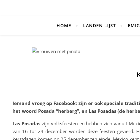
HOME
LANDEN LIJST
EMIG
Iemand vroeg op Facebook: zijn er ook speciale tradities
het woord Posada “herberg”, en Las Posadas (de herbe
Las Posadas
zijn volksfeesten en hebben zich vanuit Mex
van 16 tot 24 december worden deze feesten gevierd. Het
kerstdagen komen op 25 december ten einde. Mexico kent n