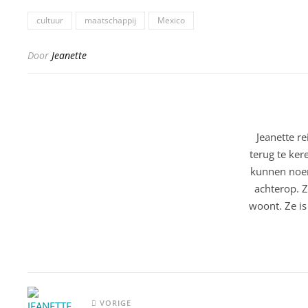
cultuur
maatschappij
Mexico
Door
Jeanette
Jeanette r
terug te ker
kunnen noem
achterop. Z
woont. Ze is
VORIGE