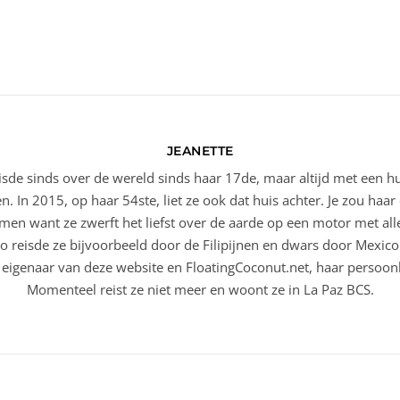
JEANETTE
eisde sinds over de wereld sinds haar 17de, maar altijd met een h
en. In 2015, op haar 54ste, liet ze ook dat huis achter. Je zou ha
en want ze zwerft het liefst over de aarde op een motor met alle
o reisde ze bijvoorbeeld door de Filipijnen en dwars door Mexic
 eigenaar van deze website en FloatingCoconut.net, haar persoonl
Momenteel reist ze niet meer en woont ze in La Paz BCS.