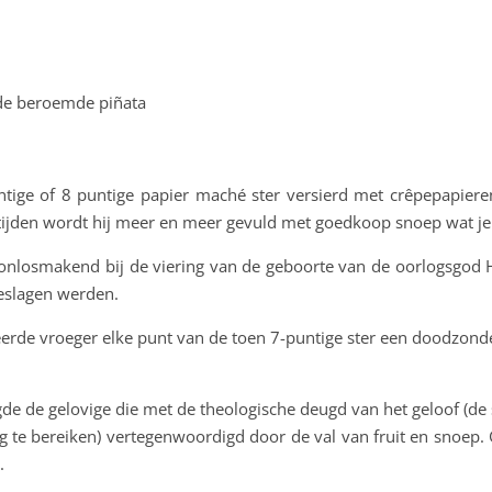
 de beroemde piñata
ntige of 8 puntige papier maché ster versierd met crêpepapieren
ijden wordt hij meer en meer gevuld met goedkoop snoep wat je 
nlosmakend bij de viering van de geboorte van de oorlogsgod Hui
geslagen werden.
erde vroeger elke punt van de toen 7-puntige ster een doodzonde, 
e de gelovige die met de theologische deugd van het geloof (de
 te bereiken) vertegenwoordigd door de val van fruit en snoep. G
.