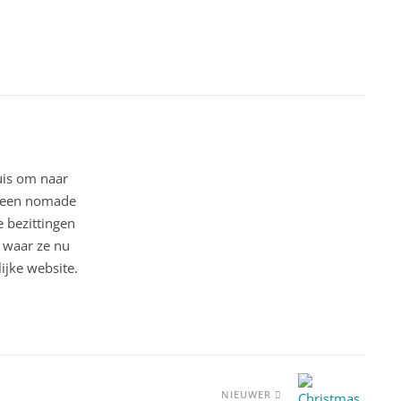
uis om naar
ar een nomade
 bezittingen
o waar ze nu
ijke website.
NIEUWER