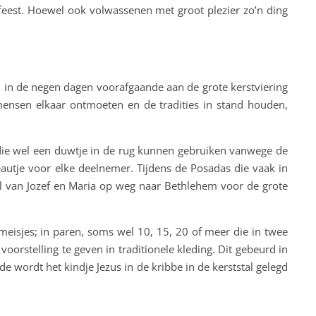
feest. Hoewel ook volwassenen met groot plezier zo’n ding
erd in de negen dagen voorafgaande aan de grote kerstviering
nsen elkaar ontmoeten en de tradities in stand houden,
 die wel een duwtje in de rug kunnen gebruiken vanwege de
utje voor elke deelnemer. Tijdens de Posadas die vaak in
al van Jozef en Maria op weg naar Bethlehem voor de grote
eisjes; in paren, soms wel 10, 15, 20 of meer die in twee
orstelling te geven in traditionele kleding. Dit gebeurd in
e wordt het kindje Jezus in de kribbe in de kerststal gelegd