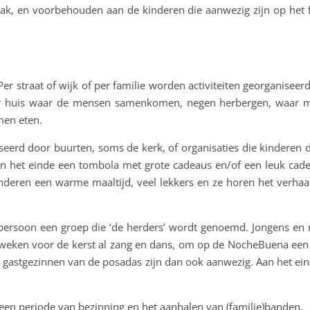
ak, en voorbehouden aan de kinderen die aanwezig zijn op het 
Per straat of wijk of per familie worden activiteiten georganise
er huis waar de mensen samenkomen, negen herbergen, waar me
men eten.
seerd door buurten, soms de kerk, of organisaties die kinderen
het einde een tombola met grote cadeaus en/of een leuk cadea
nderen een warme maaltijd, veel lekkers en ze horen het verha
 persoon een groep die ‘de herders’ wordt genoemd. Jongens en m
t weken voor de kerst al zang en dans, om op de NocheBuena een vo
 gastgezinnen van de posadas zijn dan ook aanwezig. Aan het eind
een periode van bezinning en het aanhalen van (familie)banden.