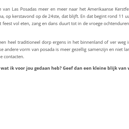
itie van Las Posadas meer en meer naar het Amerikaanse Kerst
 op kerstavond op de 24ste, dat blijft. En dat begint rond 11 uu
at feest vol eten, zang en dans duurt tot in de vroege ochtendure
en heel traditioneel dorp ergens in het binnenland of ver weg in
ke andere vorm van posada is meer gezellig samenzijn en niet la
le contacten.
 wat ik voor jou gedaan heb? Geef dan een kleine blijk van