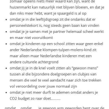
zomaar opeens niets meer waard kan zijn, want de
huizenmarkt kan natuurlijk niet blijven bloeien, en dat je
dan niks meer hebt, want je spaargeld is al op
omdat je in die leeftijdsgroep zit die ondanks dat er
personeelstekort is, nog steeds geen baan kan vinden
omdat je je samen met je partner helemaal scheel werkt
en maar niet vooruitkomt
omdat je kinderen op een school zitten waar geen enkel
ander Nederlandse klompen-tulpen-molens-kind zit
maar alleen maar Nederlandse kinderen met een
andere culturele achtergrond
omdat jij je in de knel voelt zitten als “gewoon mens”
tussen al die bijzondere doelgroepen en clubjes van
mensen die veel te veel aandacht naar zich toe trekken
vol veroordeling over jouw normaal zijn
omdat je niet meer durft te ademen omdat anders je
CO2 budget zo raar doet……….
omdat…..omdat…….je gewoon arm geworden bent over de