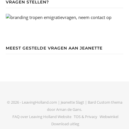
VRAGEN STELLEN?
MEEST GESTELDE VRAGEN AAN JEANETTE
© 2026 - LeavingHolland.com | Jeanette Slagt |
Bard Custom thema
door
Arnan de Gans
.
FAQ over Leaving Holland Website
TOS & Privacy
Webwinkel
Download uitleg