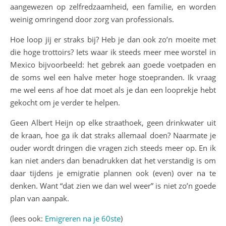
aangewezen op zelfredzaamheid, een familie, en worden
weinig omringend door zorg van professionals.
Hoe loop jij er straks bij? Heb je dan ook zo’n moeite met
die hoge trottoirs? Iets waar ik steeds meer mee worstel in
Mexico bijvoorbeeld: het gebrek aan goede voetpaden en
de soms wel een halve meter hoge stoepranden. Ik vraag
me wel eens af hoe dat moet als je dan een looprekje hebt
gekocht om je verder te helpen.
Geen Albert Heijn op elke straathoek, geen drinkwater uit
de kraan, hoe ga ik dat straks allemaal doen? Naarmate je
ouder wordt dringen die vragen zich steeds meer op. En ik
kan niet anders dan benadrukken dat het verstandig is om
daar tijdens je emigratie plannen ook (even) over na te
denken. Want “dat zien we dan wel weer” is niet zo’n goede
plan van aanpak.
(lees ook:
Emigreren na je 60ste
)