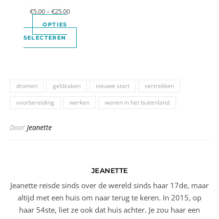
€
5.00
–
€
25.00
OPTIES
SELECTEREN
dromen
geldzaken
nieuwe start
vertrekken
voorbereiding
werken
wonen in het buitenland
Door
Jeanette
JEANETTE
Jeanette reisde sinds over de wereld sinds haar 17de, maar
altijd met een huis om naar terug te keren. In 2015, op
haar 54ste, liet ze ook dat huis achter. Je zou haar een