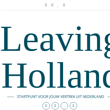
Leavin
Hollan
STARTPUNT VOOR JOUW VERTREK UIT NEDERLAND