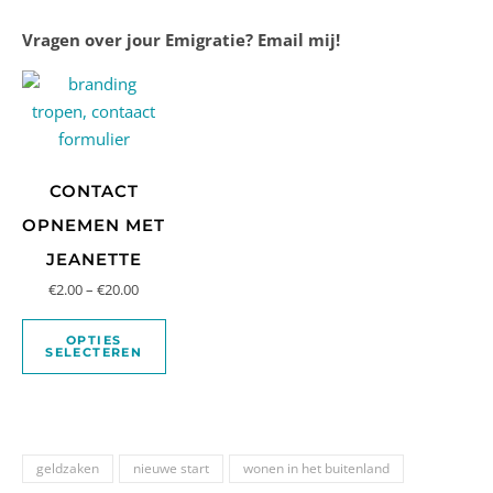
Vragen over jour Emigratie? Email mij!
CONTACT
OPNEMEN MET
JEANETTE
€
2.00
–
€
20.00
OPTIES
SELECTEREN
geldzaken
nieuwe start
wonen in het buitenland