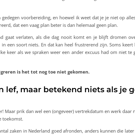
 gedegen voorbereiding, en hoewel ik weet dat je je niet op all
erd, dat een vaag plan beter is dan helemaal geen plan.
nd gaat verlaten, als die dag nooit komt en je blijft dromen 
in een soort niets. En dat kan heel frustrerend zijn. Soms keert h
elke keer als we spraken weer een ander excuus had om niet te 
reren is het tot nog toe niet gekomen.
 lef, maar betekend niets als je
oer! Maar prik dan wel een (ongeveer) vertrekdatum en werk daar n
de toekomst.
antal zaken in Nederland goed afronden, anders kunnen die later