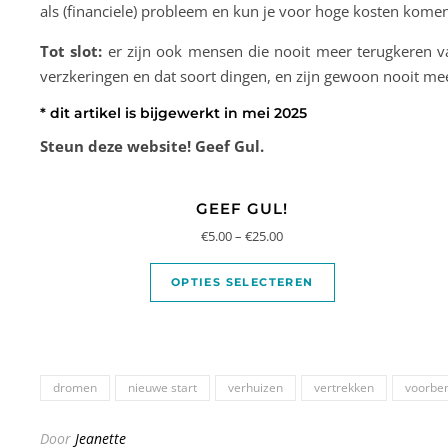
als (financiele) probleem en kun je voor hoge kosten komen
Tot slot:
er zijn ook mensen die nooit meer terugkeren van
verzkeringen en dat soort dingen, en zijn gewoon nooit mee
* dit artikel is bijgewerkt in mei 2025
Steun deze website! Geef Gul.
GEEF GUL!
€
5.00
–
€
25.00
OPTIES SELECTEREN
dromen
nieuwe start
verhuizen
vertrekken
voorber
Door
Jeanette