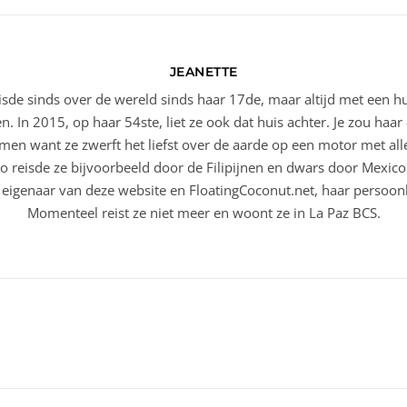
JEANETTE
eisde sinds over de wereld sinds haar 17de, maar altijd met een h
en. In 2015, op haar 54ste, liet ze ook dat huis achter. Je zou ha
en want ze zwerft het liefst over de aarde op een motor met alle
o reisde ze bijvoorbeeld door de Filipijnen en dwars door Mexic
 eigenaar van deze website en FloatingCoconut.net, haar persoonl
Momenteel reist ze niet meer en woont ze in La Paz BCS.
D