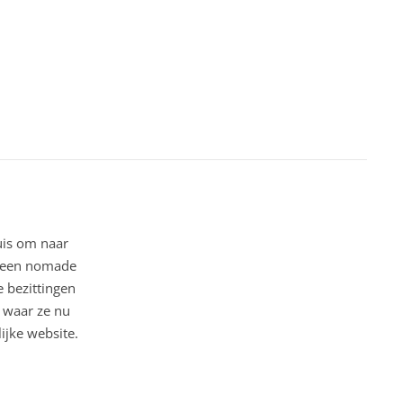
uis om naar
ar een nomade
 bezittingen
o waar ze nu
ijke website.