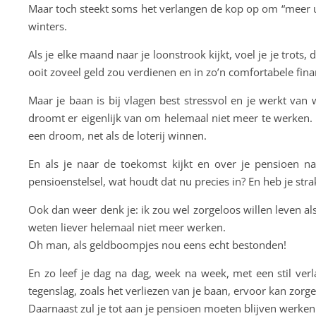
Maar toch steekt soms het verlangen de kop op om “meer ui
winters.
Als je elke maand naar je loonstrook kijkt, voel je je tro
ooit zoveel geld zou verdienen en in zo’n comfortabele finan
Maar je baan is bij vlagen best stressvol en je werkt va
droomt er eigenlijk van om helemaal niet meer te werken.
een droom, net als de loterij winnen.
En als je naar de toekomst kijkt en over je pensioen na
pensioenstelsel, wat houdt dat nu precies in? En heb je str
Ook dan weer denk je: ik zou wel zorgeloos willen leven als
weten liever helemaal niet meer werken.
Oh man, als geldboompjes nou eens echt bestonden!
En zo leef je dag na dag, week na week, met een stil verl
tegenslag, zoals het verliezen van je baan, ervoor kan zorgen 
Daarnaast zul je tot aan je pensioen moeten blijven werken