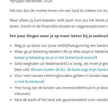
*prijspeil december 2024
Het kan dus de moeite lonen om een land te zoeken om te g
Maar alleen jij kunt bepalen welk land voor jou het beste u
leven. Inzicht in de financiële situatie en uitgavenpatronen 
Een paar dingen waar je op moet letten bij je zoektoc
Mag je op basis van jouw verblijfsvergunning een bank
Waar ga je belasting betalen? Als je alles stopt in Nede
betaal je belasting als je in het buitenland woont?
)
Geld weghalen uit Nederland/EU is lastig, dit moet je ge
(lees ook:
Wonen buiten de EU, de bank zegt mijn bankr
Voor veel nieuwe rekeninghouders gelden in landen bep
in het Buitenland
)
Hoe hoog zijn de kosten van levensonderhoud in je beoo
inkomen)
Kent de bank of het land een garantiestelsel voor noodsit