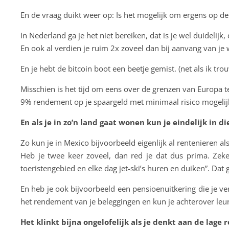
En de vraag duikt weer op: Is het mogelijk om ergens op de
In Nederland ga je het niet bereiken, dat is je wel duideli
En ook al verdien je ruim 2x zoveel dan bij aanvang van je 
En je hebt de bitcoin boot een beetje gemist. (net als ik trou
Misschien is het tijd om eens over de grenzen van Europa 
9% rendement op je spaargeld met minimaal risico mogelijk
En als je in zo’n land gaat wonen kun je eindelijk in 
Zo kun je in Mexico bijvoorbeeld eigenlijk al rentenieren al
Heb je twee keer zoveel, dan red je dat dus prima. Zeker
toeristengebied en elke dag jet-ski’s huren en duiken”. Dat 
En heb je ook bijvoorbeeld een pensioenuitkering die je ve
het rendement van je beleggingen en kun je achterover leun
Het klinkt bijna ongelofelijk als je denkt aan de lag