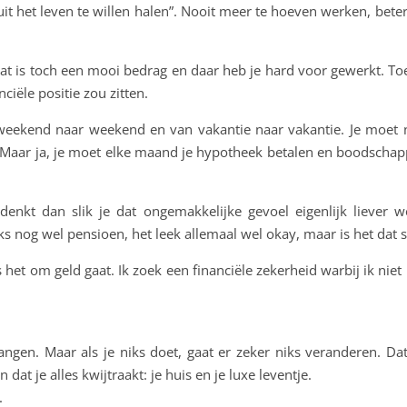
t het leven te willen halen”. Nooit meer te hoeven werken, beter
ts, dat is toch een mooi bedrag en daar heb je hard voor gewerkt.
ciële positie zou zitten.
n weekend naar weekend en van vakantie naar vakantie. Je moet
 Maar ja, je moet elke maand je hypotheek betalen en boodscha
denkt dan slik je dat ongemakkelijke gevoel eigenlijk liever 
aks nog wel pensioen, het leek allemaal wel okay, maar is het dat 
 het om geld gaat. Ik zoek een financiële zekerheid warbij ik niet
angen. Maar als je niks doet, gaat er zeker niks veranderen. D
dat je alles kwijtraakt: je huis en je luxe leventje.
.