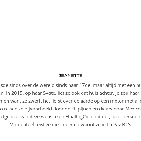
JEANETTE
eisde sinds over de wereld sinds haar 17de, maar altijd met een h
en. In 2015, op haar 54ste, liet ze ook dat huis achter. Je zou ha
en want ze zwerft het liefst over de aarde op een motor met alle
o reisde ze bijvoorbeeld door de Filipijnen en dwars door Mexic
 eigenaar van deze website en FloatingCoconut.net, haar persoonl
Momenteel reist ze niet meer en woont ze in La Paz BCS.