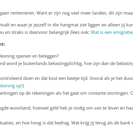
aan rentenieren. Want er zijn nog veel meer landen, dit zijn ma
itvalt en waar je jezzelf in die hangmat ziet liggen en alleen jij
nu en straks is daarvoor belangrijk (lees ook:
Wat is een emigratie
ht:
rekening openen en beleggen?
rland word je buitenlands belastingplichtig, hoe zijn dan de belas
controleerd doen en dat kost een beetje tijd. Vooral als je het du
ekening op!
)
erkingen op de rekeningen als het gaat om contante stortingen. 
gde woonland, hoeveel geld heb je nodig om van te leven en haal
uaties, en hoe hoog is dat bedrag. Wat krijg jij terug als de bank