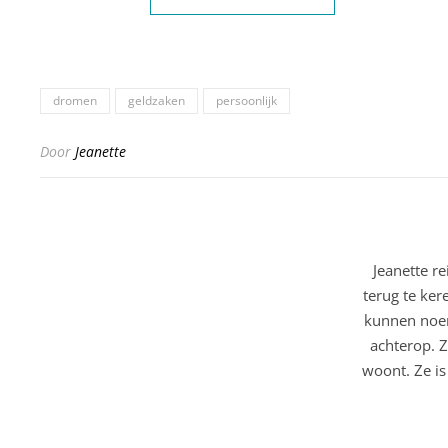
dromen
geldzaken
persoonlijk
Door
Jeanette
Jeanette r
terug te ker
kunnen noem
achterop. Z
woont. Ze is