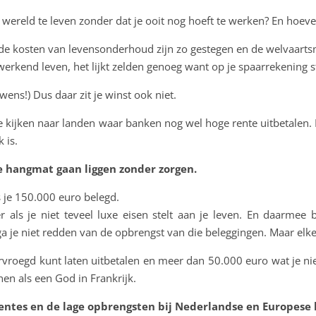
 wereld te leven zonder dat je ooit nog hoeft te werken? En hoeve
jk, de kosten van levensonderhoud zijn zo gestegen en de welvaarts
werkend leven, het lijkt zelden genoeg want op je spaarrekening s
wens!) Dus daar zit je winst ook niet.
te kijken naar landen waar banken nog wel hoge rente uitbetalen.
 is.
die hangmat gaan liggen zonder zorgen.
s je 150.000 euro belegd.
 als je niet teveel luxe eisen stelt aan je leven. En daarmee
ga je niet redden van de opbrengst van die beleggingen. Maar elke 
rvroegd kunt laten uitbetalen en meer dan 50.000 euro wat je ni
en als een God in Frankrijk.
e rentes en de lage opbrengsten bij Nederlandse en Europese