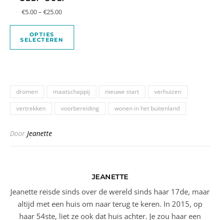
€
5.00
–
€
25.00
OPTIES
SELECTEREN
dromen
maatschappij
nieuwe start
verhuizen
vertrekken
voorbereiding
wonen in het buitenland
Door
Jeanette
JEANETTE
Jeanette reisde sinds over de wereld sinds haar 17de, maar
altijd met een huis om naar terug te keren. In 2015, op
haar 54ste, liet ze ook dat huis achter. Je zou haar een