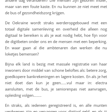
andere dag veranderen? Die mensen zijn geboren Indier,
maar van een foute kaste. En nu kunnen ze niet meet met
de bus of gezondheidszorg krijgen.
De Oekraine wordt straks werderopgebouwd met een
totaal digitale samenleving en overheid die alleen nog
digitaal te bereiken is als je wat nodig hebt, hoe fijn voor
de digitbeten onder ons en de mensen met een beperking.
En waar gaan al die ambtenaren dan werken die nu
loketjes bemensen?
Bijna elk land is bezig met massale registratie van haar
inwoners door middel van schone beloftes als: betere zorg,
goedkopere bankrekeningen en lagere kosten. En als je het
niet doet dan kun je geen……vul maar in: electra
aansluiten, met de bus, je seniorenpas niet aanvragen,
opleiding volgen……..
En straks, als iedereen geregistreerd is, en alle munten
verdwenen zijn en vervangen voor digitaal geld, en als jij